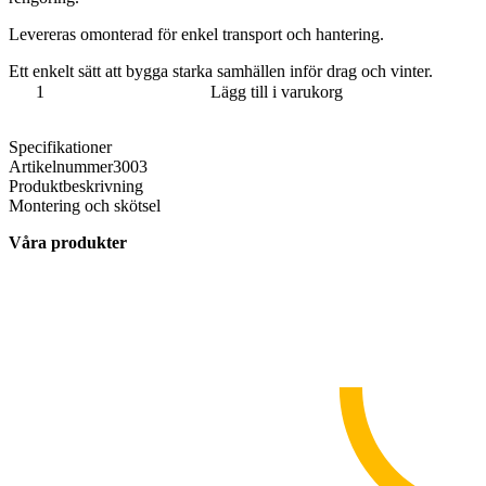
Levereras omonterad för enkel transport och hantering.
Ett enkelt sätt att bygga starka samhällen inför drag och vinter.
KAMPANJ
Lägg till i varukorg
startpaket
–
Specifikationer
ytterram
Artikelnummer
3003
och
Produktbeskrivning
insatser
Montering och skötsel
Lågnormal
mängd
Våra produkter