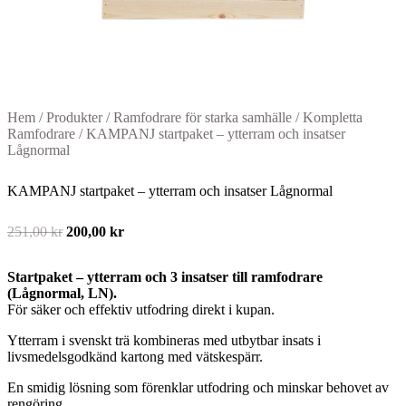
Hem
/
Produkter
/
Ramfodrare för starka samhälle
/
Kompletta
Ramfodrare
/
KAMPANJ startpaket – ytterram och insatser
Lågnormal
KAMPANJ startpaket – ytterram och insatser Lågnormal
Det
Det
251,00
kr
200,00
kr
ursprungliga
nuvarande
priset
priset
Startpaket – ytterram och 3 insatser till ramfodrare
var:
är:
(Lågnormal, LN).
251,00 kr.
200,00 kr.
För säker och effektiv utfodring direkt i kupan.
Ytterram i svenskt trä kombineras med utbytbar insats i
livsmedelsgodkänd kartong med vätskespärr.
En smidig lösning som förenklar utfodring och minskar behovet av
rengöring.