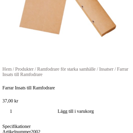
Hem
/
Produkter
/
Ramfodrare för starka samhälle
/
Insatser
/
Farrar
Insats till Ramfodrare
Farrar Insats till Ramfodrare
37,00
kr
Farrar
Lägg till i varukorg
Insats
till
Specifikationer
Ramfodrare
Artikelnummer
2002
mängd